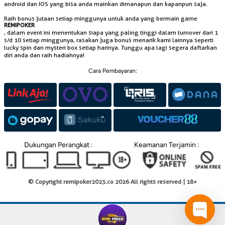
android dan IOS yang bisa anda mainkan dimanapun dan kapanpun saja.
Raih bonus jutaan setiap minggunya untuk anda yang bermain game
REMIPOKER
, dalam event ini menentukan siapa yang paling tinggi dalam turnover dari 1
s/d 10 setiap minggunya, rasakan juga bonus menarik kami lainnya seperti
lucky spin dan mysteri box setiap harinya. Tunggu apa lagi segera daftarkan
diri anda dan raih hadiahnya!
Cara Pembayaran:
Dukungan Perangkat :
Keamanan Terjamin :
© Copyright remipoker2023.co 2026 All rights reserved | 18+