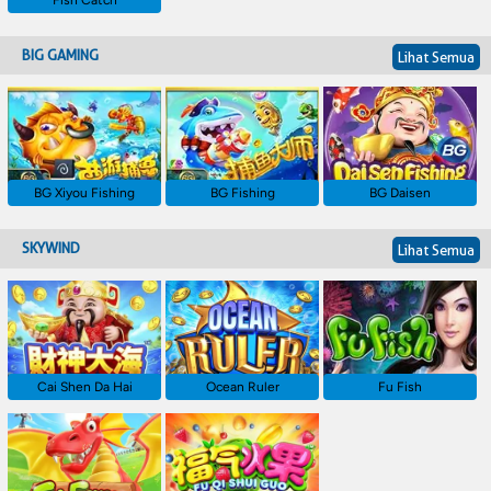
BIG GAMING
Lihat Semua
BG Xiyou Fishing
BG Fishing
BG Daisen
SKYWIND
Lihat Semua
Cai Shen Da Hai
Ocean Ruler
Fu Fish