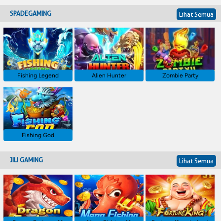
SPADEGAMING
Lihat Semua
Fishing Legend
Alien Hunter
Zombie Party
Fishing God
JILI GAMING
Lihat Semua