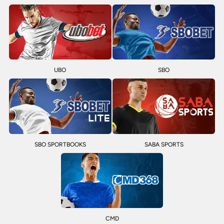
UBO
SBO
SBO SPORTBOOKS
SABA SPORTS
CMD