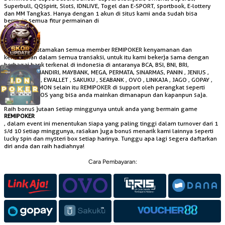
Superbull, QQspirit, Slots, IDNLIVE, Togel dan E-SPORT, sportbook, E-lottery
dan MM Tangkas. Hanya dengan 1 akun di situs kami anda sudah bisa
bermain semua fitur permainan di
REMIPOKER.
Kami mengutamakan semua member REMIPOKER kenyamanan dan
kemudahan dalam semua transaksi, untuk itu kami bekerja sama dengan
berbagai bank terkenal di indonesia di antaranya BCA, BSI, BNI, BRI,
CIMBNIAGA, MANDIRI, MAYBANK, MEGA, PERMATA, SINARMAS, PANIN , JENIUS ,
KOSPIN JASA , EWALLET , SAKUKU , SEABANK , OVO , LINKAJA , JAGO , GOPAY ,
DANA , DANAMON selain itu REMIPOKER di support oleh perangkat seperti
android dan IOS yang bisa anda mainkan dimanapun dan kapanpun saja.
Raih bonus jutaan setiap minggunya untuk anda yang bermain game
REMIPOKER
, dalam event ini menentukan siapa yang paling tinggi dalam turnover dari 1
s/d 10 setiap minggunya, rasakan juga bonus menarik kami lainnya seperti
lucky spin dan mysteri box setiap harinya. Tunggu apa lagi segera daftarkan
diri anda dan raih hadiahnya!
Cara Pembayaran: